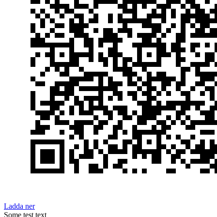
Ladda ner
Some test text