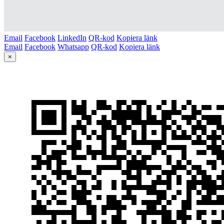
Email
Facebook
LinkedIn
QR-kod
Kopiera länk
Email
Facebook
Whatsapp
QR-kod
Kopiera länk
×