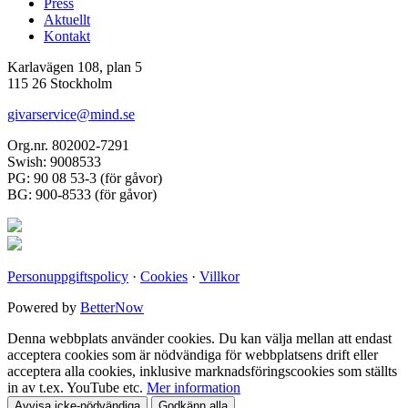
Press
Aktuellt
Kontakt
Karlavägen 108, plan 5
115 26 Stockholm
givarservice@mind.se
Org.nr. 802002-7291
Swish: 9008533
PG: 90 08 53-3 (för gåvor)
BG: 900-8533 (för gåvor)
Personuppgiftspolicy
·
Cookies
·
Villkor
Powered by
BetterNow
Denna webbplats använder cookies. Du kan välja mellan att endast
acceptera cookies som är nödvändiga för webbplatsens drift eller
acceptera alla cookies, inklusive marknadsföringscookies som ställts
in av t.ex. YouTube etc.
Mer information
Avvisa icke-nödvändiga
Godkänn alla