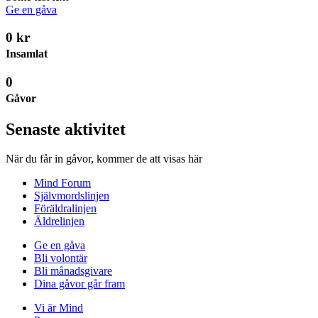
Ge en gåva
0 kr
Insamlat
0
Gåvor
Senaste aktivitet
När du får in gåvor, kommer de att visas här
Mind Forum
Självmordslinjen
Föräldralinjen
Äldrelinjen
Ge en gåva
Bli volontär
Bli månadsgivare
Dina gåvor går fram
Vi är Mind