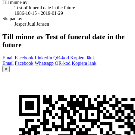
Till minne av:
Test of funeral date in the future
1986-10-15 - 2019-01-29
Skapad av:
Jesper Juul Jensen
Till minne av Test of funeral date in the
future
Email
Facebook
LinkedIn
QR-kod
Kopiera länk
Email
Facebook
Whatsapp
QR-kod
Kopiera länk
×